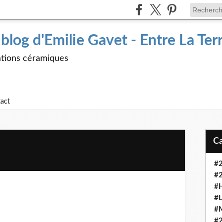
 blog d'Emilie Gavet - Entre La Ter
tions céramiques
act
#
#
#
#L
#
#