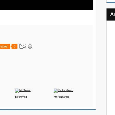
epost
0
Mr Perroq
Mr Pandarou