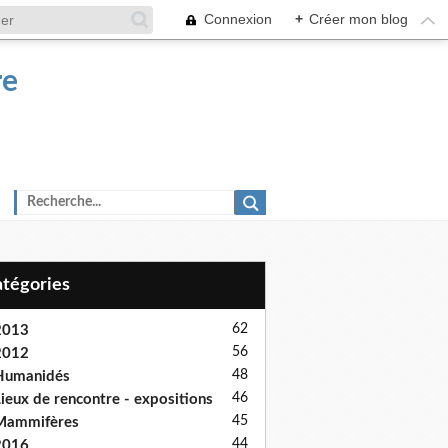
Connexion
+
Créer mon blog
re
Catégories
62
2013
56
2012
48
Humanidés
46
ieux de rencontre - expositions
45
Mammifères
44
2016