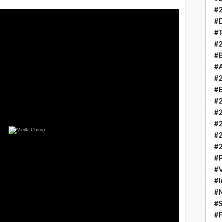
#
#
#T
#
#B
#A
#
#B
#
#
#
#
#
#P
#V
#I
#M
#S
#F