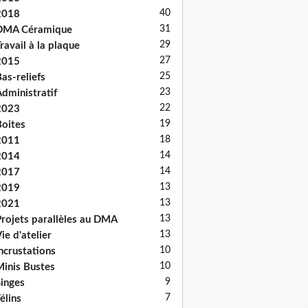
40
2018
31
DMA Céramique
29
ravail à la plaque
27
2015
25
as-reliefs
23
dministratif
22
2023
19
oites
18
2011
14
2014
14
2017
13
2019
13
2021
13
rojets parallèles au DMA
13
ie d'atelier
10
ncrustations
10
inis Bustes
9
inges
7
élins