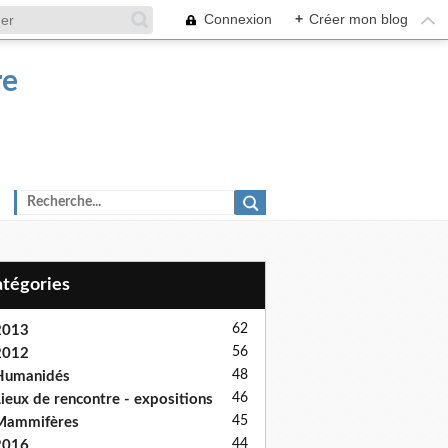
Connexion
+
Créer mon blog
re
Catégories
62
2013
56
2012
48
Humanidés
46
ieux de rencontre - expositions
45
Mammifères
44
2016