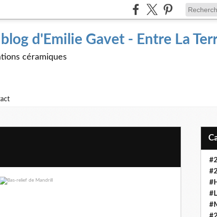
 blog d'Emilie Gavet - Entre La Ter
tions céramiques
act
#
#
#
#L
#
#