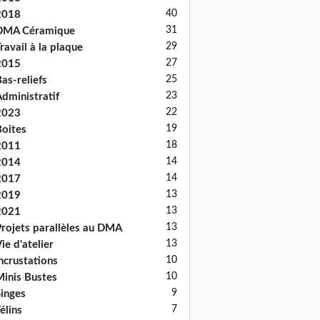
40
2018
31
DMA Céramique
29
ravail à la plaque
27
2015
25
as-reliefs
23
dministratif
22
2023
19
oites
18
2011
14
2014
14
2017
13
2019
13
2021
13
rojets parallèles au DMA
13
ie d'atelier
10
ncrustations
10
inis Bustes
9
inges
7
élins