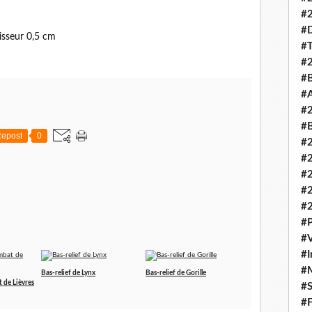
#
#
isseur 0,5 cm
#T
#
#B
#A
#
#B
epost
0
#
#
#
#
#
#P
#V
#I
#M
Bas-relief de Lynx
Bas-relief de Gorille
 de Lièvres
#S
#F