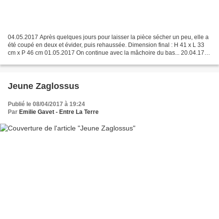
04.05.2017 Après quelques jours pour laisser la pièce sécher un peu, elle a
été coupé en deux et évider, puis rehaussée. Dimension final : H 41 x L 33
cm x P 46 cm 01.05.2017 On continue avec la mâchoire du bas... 20.04.17 Et
c'est parti pour le plus...
Jeune Zaglossus
Publié le 08/04/2017 à 19:24
Par
Emilie Gavet - Entre La Terre