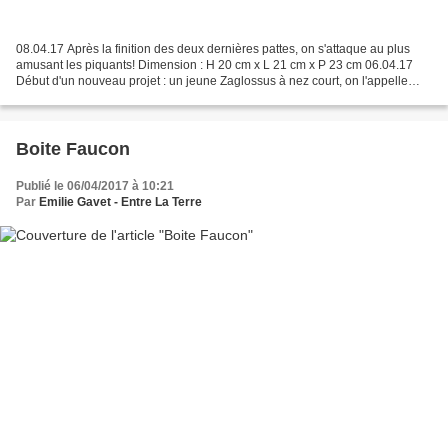
08.04.17 Après la finition des deux dernières pattes, on s'attaque au plus
amusant les piquants! Dimension : H 20 cm x L 21 cm x P 23 cm 06.04.17
Début d'un nouveau projet : un jeune Zaglossus à nez court, on l'appelle
aussi Echidné à nez court Pour ceux...
Boite Faucon
Publié le 06/04/2017 à 10:21
Par
Emilie Gavet - Entre La Terre